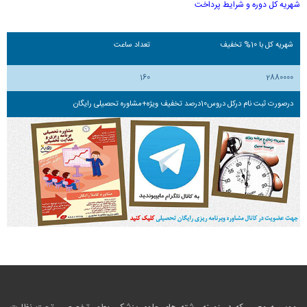
شهریه کل دوره و شرایط پرداخت
شهریه کل با 10% تخفیف
تعداد ساعت
160
2880000
درصورت ثبت نام درکل دروس10درصد تخفیف ویژه+مشاوره تحصیلی رایگان