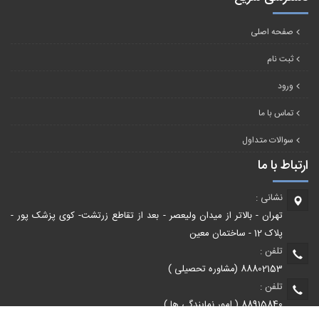
صفحه اصلی
ثبت نام
ورود
تماس با ما
سوالات متداول
ارتباط با ما
نشانی :
تهران - بالاتر از میدان ولیعصر - بعد از تقاطع زرتشت- کوی پزشک پور -
پلاک 12 - ساختمان معین
تلفن :
88802153 (مشاوره تحصیلی )
تلفن :
88915840 ( امور نمایندگی ها )