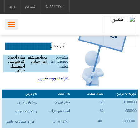
88949741
ثبت نام
ورود
آمار حیاتی
مشاوره
درباره رشته
منابع آزمون
تخصصی آمار
آمار حیاتی
کارشناسی
حیاتی
ارشد آمار
حیاتی
شرایط دوره حضوری
شهریه به تومان
تعداد ساعت
نام استاد
نام درس
1500000
60
دکتر نوریان
روشهاي آماري
900000
60
استاد شهیدزاده
ریاضیات عمومی
800000
40
دکتر نوریان
آمار واحتمالات رياضي