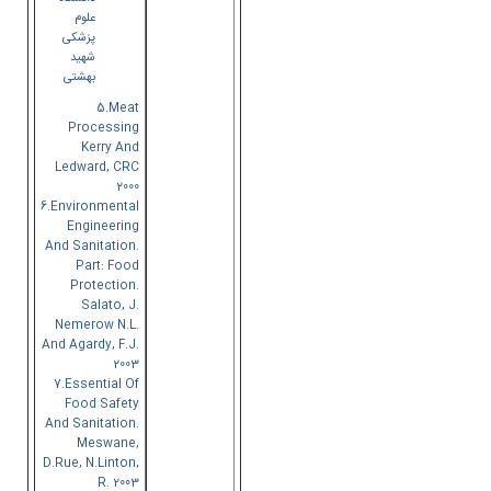
علوم
پزشکی
شهید
بهشتی
5.Meat
Processing
Kerry And
Ledward, CRC
2000
6.Environmental
Engineering
And Sanitation.
Part: Food
Protection.
Salato, J.
Nemerow N.L.
And Agardy, F.j.
2003
7.Essential Of
Food Safety
And Sanitation.
Meswane,
D.Rue, N.linton,
R. 2003