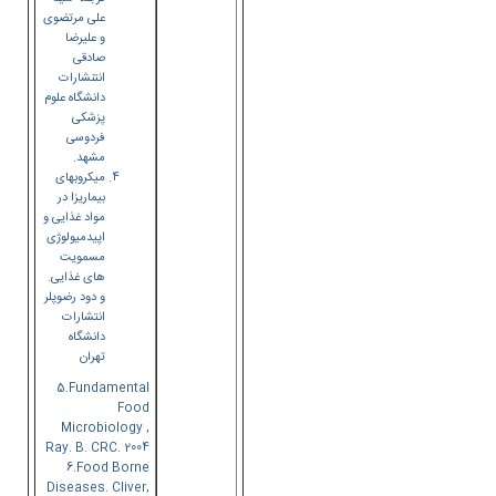
علی مرتضوی
و علیرضا
صادقی
انتنشارات
دانشگاه علوم
پزشکی
فردوسی
مشهد.
میکروبهای
بیماریزا در
مواد غذایی و
اپیدمیولوژی
مسمویت
های غذایی.
و دود رضوپلر
انتشارات
دانشگاه
تهران
5.Fundamental
Food
Microbiology ,
Ray. B. CRC. 2004
6.Food Borne
Diseases. Cliver,