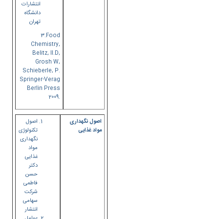
انتشارات
دانشگاه
تهران
3.Food
Chemistry,
Belitz, II.D,
Grosh W,
Schieberle, P.
Springer-Verag
Berlin Press
2009.
اصول نگهداری
اصول
مواد غذایی
تکنولوژی
نگهداری
مواد
غذایی
دکتر
حسن
فاطمی
شرکت
سهامی
انتشار
عوامل