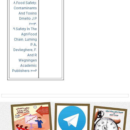
8.Food Safety:
Contaminants
And Toxins
Dmello J.p
2003.
9.Safety In The
Agri-Food
Chain. Luming
P.A,
Devlieghere, F.
And R
Wegningen
Academic
Publishers 2006