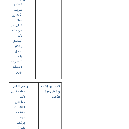
فساد و
شرایط
نگهداری
مواد
غذایی در
سردخانه،
دکتر
ایماندل
و دکتر
صادق
زاده
انتشارات
دانشگاه
تهران
کلیات بهداشت
سم شناسی
و ایمنی مواد
مواد غذایی
غذایی
دکتر
چراغعلی
انتشارات
دانشگاه
علوم
پزشکلی
بقیه ا...